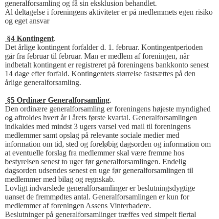
generalforsamling og få sin eksklusion behandlet.
Al deltagelse i foreningens aktiviteter er på medlemmets egen risiko
og eget ansvar
§4 Kontingent
.
Det årlige kontingent forfalder d. 1. februar. Kontingentperioden
går fra februar til februar. Man er medlem af foreningen, når
indbetalt kontingent er registreret på foreningens bankkonto senest
14 dage efter forfald. Kontingentets størrelse fastsættes på den
årlige generalforsamling.
§5 Ordinær Generalforsamling
.
Den ordinære generalforsamling er foreningens højeste myndighed
og aftroldes hvert år i årets første kvartal. Generalforsamlingen
indkaldes med mindst 3 ugers varsel ved mail til foreningens
medlemmer samt opslag på relevante sociale medier med
information om tid, sted og foreløbig dagsorden og information om
at eventuelle forslag fra medlemmer skal være fremme hos
bestyrelsen senest to uger før generalforsamlingen. Endelig
dagsorden udsendes senest en uge før generalforsamlingen til
medlemmer med bilag og regnskab.
Lovligt indvarslede generalforsamlinger er beslutningsdygtige
uanset de fremmødtes antal. Generalforsamlingen er kun for
medlemmer af foreningen Assens Vinterbadere.
Beslutninger på generalforsamlinger træffes ved simpelt flertal