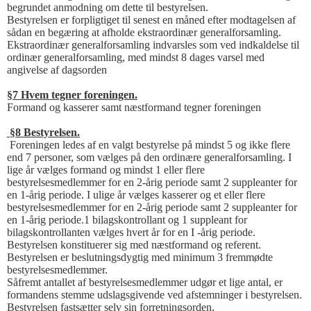
begrundet anmodning om dette til bestyrelsen.
Bestyrelsen er forpligtiget til senest en måned efter modtagelsen af
sådan en begæring at afholde ekstraordinær generalforsamling.
Ekstraordinær generalforsamling indvarsles som ved indkaldelse til
ordinær generalforsamling, med mindst 8 dages varsel med
angivelse af dagsorden
§7 Hvem tegner foreningen.
Formand og kasserer samt næstformand tegner foreningen
§8 Bestyrelsen.
Foreningen ledes af en valgt bestyrelse på mindst 5 og ikke flere
end 7 personer, som vælges på den ordinære generalforsamling. I
lige år vælges formand og mindst 1 eller flere
bestyrelsesmedlemmer for en 2-årig periode samt 2 suppleanter for
en 1-årig periode. I ulige år vælges kasserer og et eller flere
bestyrelsesmedlemmer for en 2-årig periode samt 2 suppleanter for
en 1-årig periode.1 bilagskontrollant og 1 suppleant for
bilagskontrollanten vælges hvert år for en I -årig periode.
Bestyrelsen konstituerer sig med næstformand og referent.
Bestyrelsen er beslutningsdygtig med minimum 3 fremmødte
bestyrelsesmedlemmer.
Såfremt antallet af bestyrelsesmedlemmer udgør et lige antal, er
formandens stemme udslagsgivende ved afstemninger i bestyrelsen.
Bestyrelsen fastsætter selv sin forretningsorden.