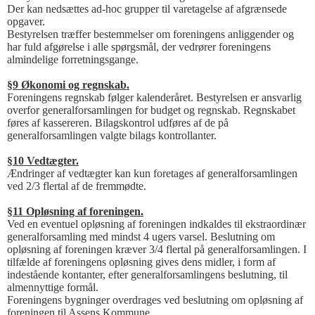
Der kan nedsættes ad-hoc grupper til varetagelse af afgrænsede
opgaver.
Bestyrelsen træffer bestemmelser om foreningens anliggender og
har fuld afgørelse i alle spørgsmål, der vedrører foreningens
almindelige forretningsgange.
§9 Økonomi og regnskab.
Foreningens regnskab følger kalenderåret. Bestyrelsen er ansvarlig
overfor generalforsamlingen for budget og regnskab. Regnskabet
føres af kassereren. Bilagskontrol udføres af de på
generalforsamlingen valgte bilags kontrollanter.
§10 Vedtægter.
Ændringer af vedtægter kan kun foretages af generalforsamlingen
ved 2/3 flertal af de fremmødte.
§11 Opløsning af foreningen.
Ved en eventuel opløsning af foreningen indkaldes til ekstraordinær
generalforsamling med mindst 4 ugers varsel. Beslutning om
opløsning af foreningen kræver 3/4 flertal på generalforsamlingen. I
tilfælde af foreningens opløsning gives dens midler, i form af
indestående kontanter, efter generalforsamlingens beslutning, til
almennyttige formål.
Foreningens bygninger overdrages ved beslutning om opløsning af
foreningen til Assens Kommune.