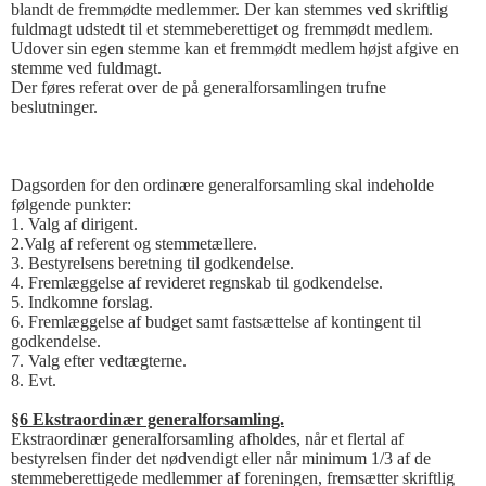
blandt de fremmødte medlemmer. Der kan stemmes ved skriftlig
fuldmagt udstedt til et stemmeberettiget og fremmødt medlem.
Udover sin egen stemme kan et fremmødt medlem højst afgive en
stemme ved fuldmagt.
Der føres referat over de på generalforsamlingen trufne
beslutninger.
Dagsorden for den ordinære generalforsamling skal indeholde
følgende punkter:
1. Valg af dirigent.
2.Valg af referent og stemmetællere.
3. Bestyrelsens beretning til godkendelse.
4. Fremlæggelse af revideret regnskab til godkendelse.
5. Indkomne forslag.
6. Fremlæggelse af budget samt fastsættelse af kontingent til
godkendelse.
7. Valg efter vedtægterne.
8. Evt.
§6 Ekstraordinær generalforsamling.
Ekstraordinær generalforsamling afholdes, når et flertal af
bestyrelsen finder det nødvendigt eller når minimum 1/3 af de
stemmeberettigede medlemmer af foreningen, fremsætter skriftlig