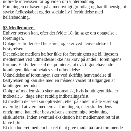
udbrede interessen for og viden om vinterbadning.
Foreningen er baseret på almennyttigt grundlag og har til hensigt at
styrke fællesskabet og det sociale liv i forbindelse med
helårsbadning.
§3 Medlemmer.
Enhver person kan, efter det fyldte 18. år, søge om optagelse i
foreningen.
Optagelse finder sted hele året, og sker ved henvendelse til
bestyrelsen.
Det enkelte medlem hæfter ikke for foreningens gæld, ligesom
medlemmet ved udmeldelse ikke har krav på andel i foreningens
formue. Endvidere skal det pointeres, at evt. tilgodehavende i
kontingent ikke udbetales ved udmeldelse.
Udmeldelse af foreningen sker ved skriftlig henvendelse til
bestyrelsen og kan ske med en måneds varsel til udgangen af
kontingentperioden.
Ophør af medlemskab sker automatisk, hvis kontingent ikke er
indbetalt 14 dage efter rettidig indbetalingsfrist.
Et medlem der ved sin optræden, eller på anden måde viser sig
uværdig til at være medlem af foreningen, eller skader dens
omdømme, kan efter bestyrelsens enstemmige beslutning
ekskluderes. Inden eventuel eksklusion har medlemmet ret til at
blive hørt.
Et ekskluderet medlem har ret til at give møde på førstkommende